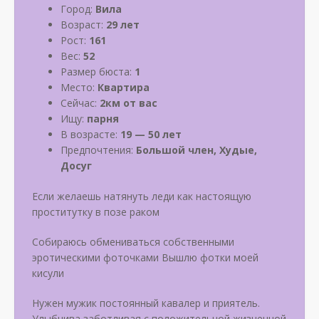
Город:
Вила
Возраст:
29 лет
Рост:
161
Вес:
52
Размер бюста:
1
Место:
Квартира
Сейчас:
2км от вас
Ищу:
парня
В возрасте:
19 — 50 лет
Предпочтения:
Большой член, Худые,
Досуг
Если желаешь натянуть леди как настоящую
проститутку в позе раком
Собираюсь обмениваться собственными
эротическими фоточками Вышлю фотки моей
кисули
Нужен мужик постоянный кавалер и приятель.
Улыбчива заботливая с положительной жизненной