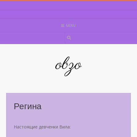
Skip
to
content
MENU
obzo
Регина
Настоящие девченки Вила: