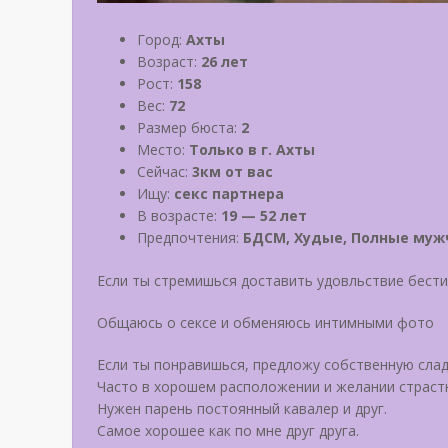
Город:
Ахты
Возраст:
26 лет
Рост:
158
Вес:
72
Размер бюста:
2
Место:
Только в г. Ахты
Сейчас:
3км от вас
Ищу:
секс партнера
В возрасте:
19 — 52 лет
Предпочтения:
БДСМ, Худые, Полные му
Если ты стремишься доставить удовльствие бест
Общаюсь о сексе и обменяюсь интимными фото
Если ты понравишься, предложу собственную сладк
Часто в хорошем расположении и желании страстн
Нужен парень постоянный кавалер и друг.
Самое хорошее как по мне друг друга.