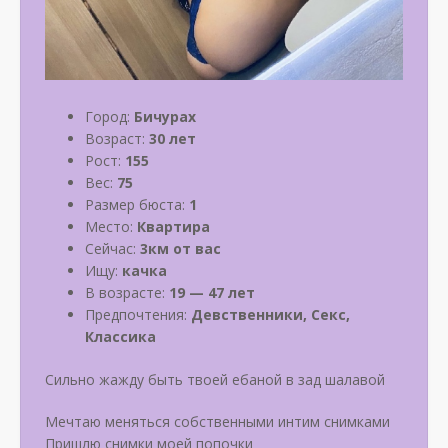
Город:
Бичурах
Возраст:
30 лет
Рост:
155
Вес:
75
Размер бюста:
1
Место:
Квартира
Сейчас:
3км от вас
Ищу:
качка
В возрасте:
19 — 47 лет
Предпочтения:
Девственники, Секс,
Классика
Сильно жажду быть твоей ебаной в зад шалавой
Мечтаю меняться собственными интим снимками
Пришлю снимки моей попочки