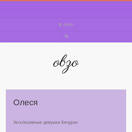
Skip
to
content
MENU
obzo
Олеся
Эксклюзивные девушки Бичурах: