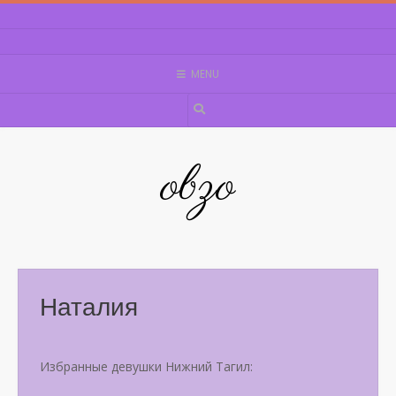
Skip
to
content
MENU
obzo
Наталия
Избранные девушки Нижний Тагил: