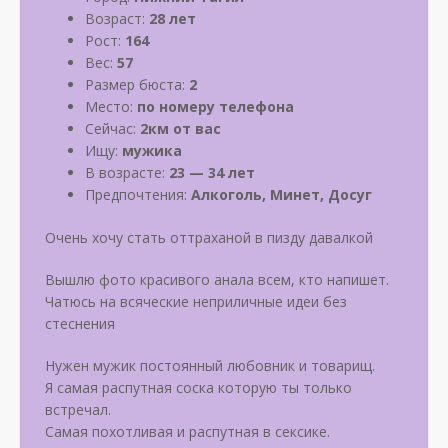
Возраст:
28 лет
Рост:
164
Вес:
57
Размер бюста:
2
Место:
по номеру телефона
Сейчас:
2км от вас
Ищу:
мужика
В возрасте:
23 — 34 лет
Предпочтения:
Алкоголь, Минет, Досуг
Очень хочу стать оттраханой в пизду давалкой
Вышлю фото красивого анала всем, кто напишет.
Чатюсь на всяческие неприличные идеи без
стеснения
Нужен мужик постоянный любовник и товарищ.
Я самая распутная соска которую ты только
встречал.
Самая похотливая и распутная в сексике.