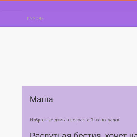
Skip
to
content
ГОРОДА:
Маша
Избранные дамы в возрасте Зеленоградск:
Распутная бестия, хочет н