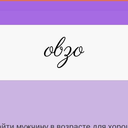
obzo
айти мужчину в возрасте для хорош