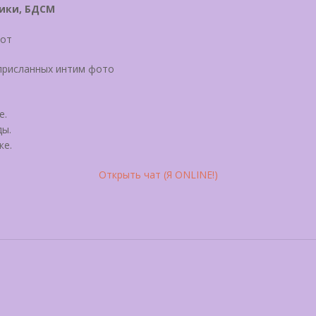
ики, БДСМ
рот
 присланных интим фото
е.
ды.
ке.
Открыть чат (Я ONLINE!)