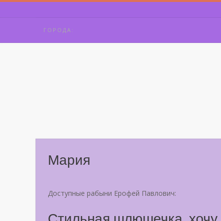
Skip
to
content
ГОРОДА:
Мария
Доступные рабыни Ерофей Павлович:
Стильная шлюшечка, хочу 