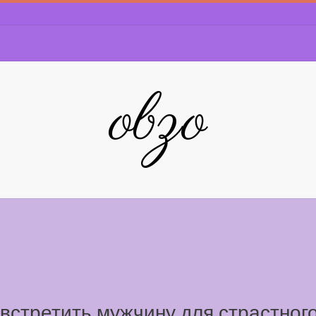
obzo
встретить мужчину для страстного