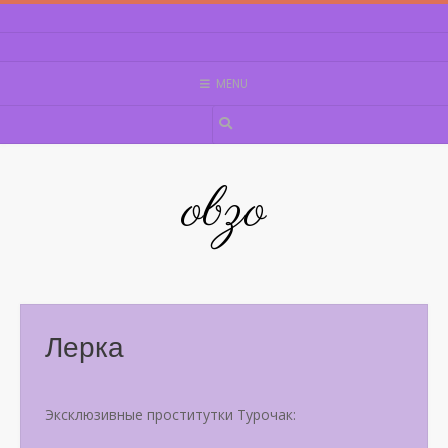
Skip
to
content
MENU
obzo
Лерка
Эксклюзивные проститутки Турочак: