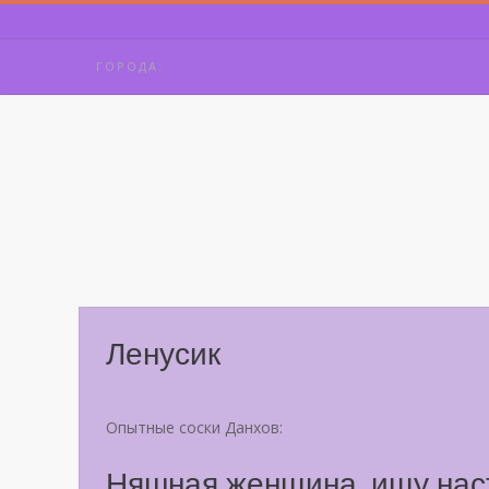
Skip
to
content
ГОРОДА:
Ленусик
Опытные соски Данхов:
Няшная женщина, ищу наст