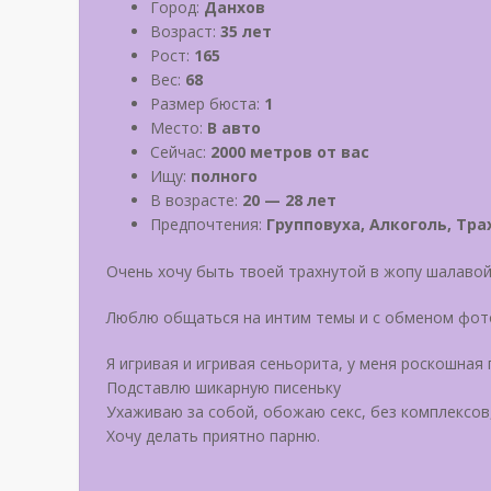
Город:
Данхов
Возраст:
35 лет
Рост:
165
Вес:
68
Размер бюста:
1
Место:
В авто
Сейчас:
2000 метров от вас
Ищу:
полного
В возрасте:
20 — 28 лет
Предпочтения:
Групповуха, Алкоголь, Тра
Очень хочу быть твоей трахнутой в жопу шалаво
Люблю общаться на интим темы и с обменом фо
Я игривая и игривая сеньорита, у меня роскошная 
Подставлю шикарную писеньку
Ухаживаю за собой, обожаю секс, без комплексов
Хочу делать приятно парню.