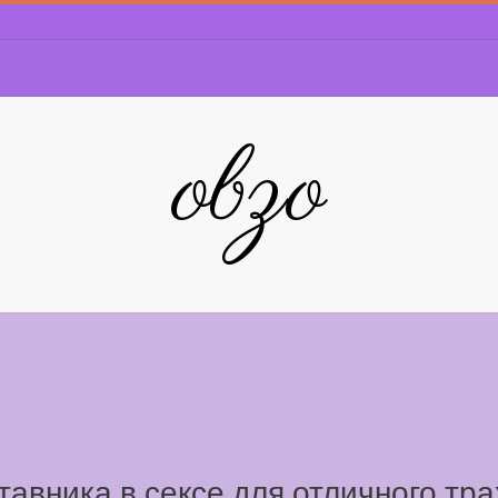
obzo
авника в сексе для отличного тра