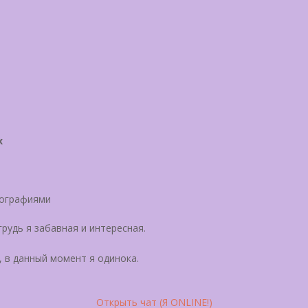
х
й
тографиями
грудь я забавная и интересная.
, в данный момент я одинока.
Открыть чат (Я ONLINE!)