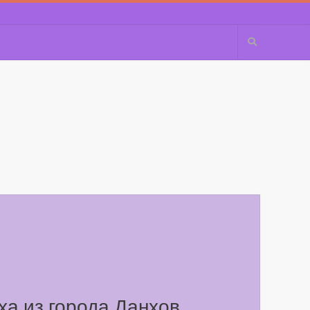
ха из города Данхов