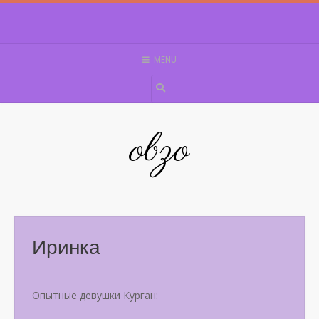
Skip
to
content
MENU
obzo
Иринка
Опытные девушки Курган: