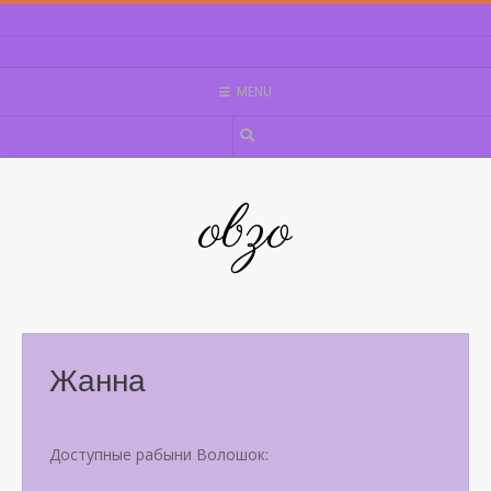
Skip
to
content
MENU
obzo
Жанна
Доступные рабыни Волошок: