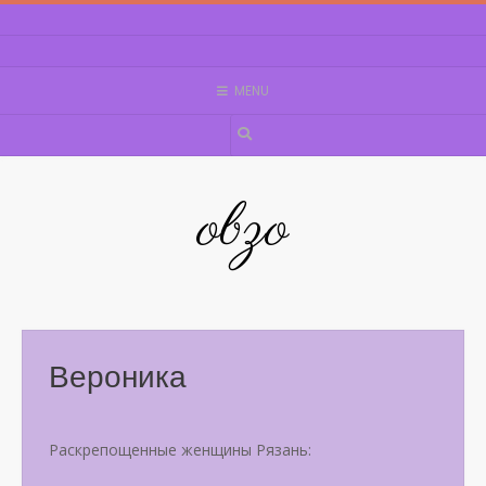
Skip
to
content
MENU
obzo
Вероника
Раскрепощенные женщины Рязань: