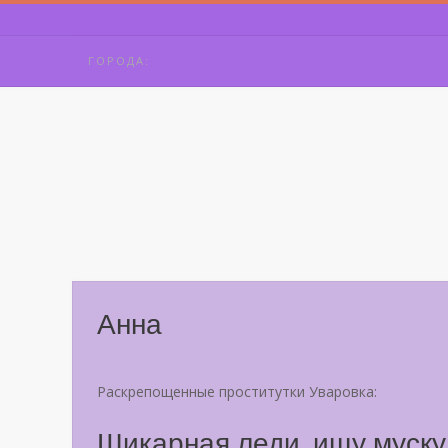
Skip
to
content
ГОРОДА:
Анна
Раскрепощенные проститутки Уваровка:
Шикарная леди, ищу мускул