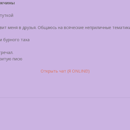
ужчины
итуткой
ит меня в друзья. Общаюсь на всяческие неприличные тематик
и бурного таха
тречал.
бритую писю
Открыть чат (Я ONLINE!)