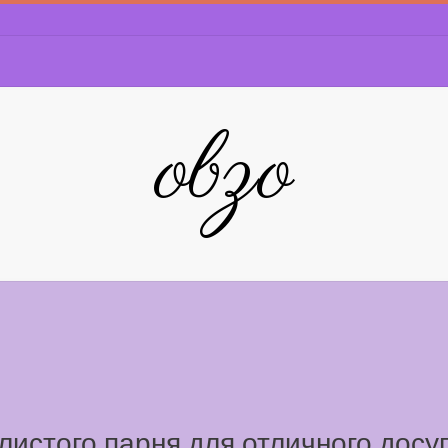
obzo
истого парня для отличного досуг