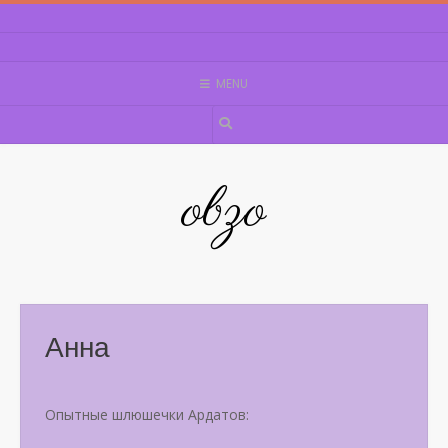
Skip
to
content
MENU
obzo
Анна
Опытные шлюшечки Ардатов: