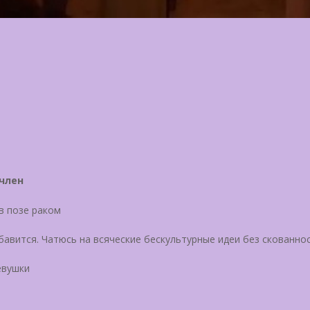
член
в позе раком
бавится. Чатюсь на всяческие бескультурные идеи без скованно
евушки