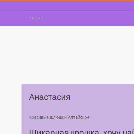
Skip
to
content
ГОРОДА:
Анастасия
Красивые шлюшки Алтайское:
Шикарная крошка, хочу най