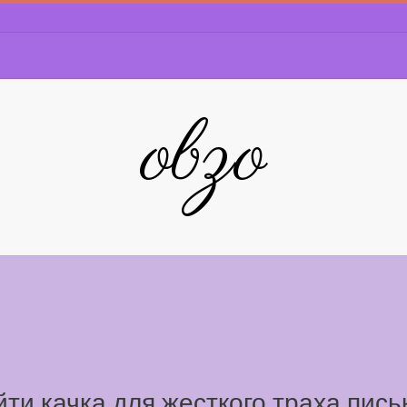
obzo
ти качка для жесткого траха пись