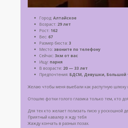
Город:
Алтайское
Возраст:
29 лет
Рост:
162
Вес:
67
Размер бюста:
3
Место:
звоните по телефону
Сейчас:
3км от вас
Ищу:
парня
В возрасте:
20 — 33 лет
Предпочтения:
БДСМ, Девушки, Большой 
Желаю чтобы меня выебали как распутную шлюху 
Отошлю фотки голого глазика только тем, кто до
Для тех кто желает полизать писю у роскошной д
Приятный кавалер я жду тебя
Жажду кончать в разных позах.