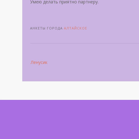
Умею делать приятно партнеру.
АНКЕТЫ ГОРОДА
АЛТАЙСКОЕ
Post
Ленусик
navigation